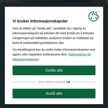
Vi bruker informasjonskapsler
Hvis du klikker på "Godta alle", samtykker du i lagring av
informasjonskapsler på enheten din med formål om å forbedre
navigeringen på nettstedet, analysere bruken av nettstedet og
bidra til markedsføringsinitiativene våre.
Via innstillingene kan du endre hvilke informasjonskapsler som
lagres, eller oppdatere preferansene dine.
Retningslinjer for
informasjonskapsler
Godta alle
ANGI INNSTILLINGER
1/4
Strengt nødvendig:
Disse informasjonskapslene er
Avslå alle
essensielle for grunnleggende funksjonalitet som
navigering, tilgang til sikret innhold og å huske innholdet i
handlekurven din mens du er inne på nettstedet.