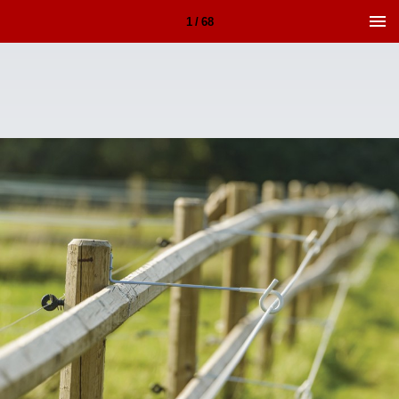
1 / 68