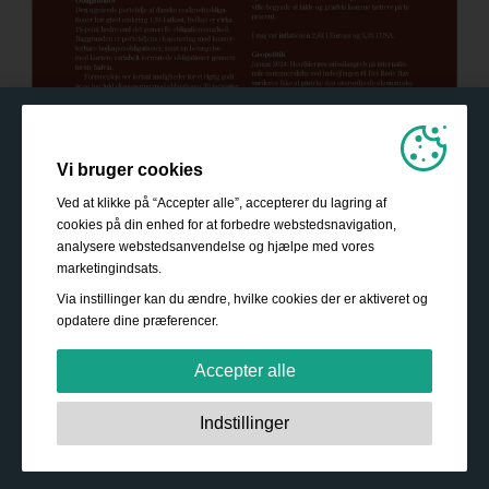
Vi bruger cookies
Ved at klikke på “Accepter alle”, accepterer du lagring af
cookies på din enhed for at forbedre webstedsnavigation,
analysere webstedsanvendelse og hjælpe med vores
marketingindsats.
Via instillinger kan du ændre, hvilke cookies der er aktiveret og
opdatere dine præferencer.
Accepter alle
Strengt nødvendige:
Disse cookies er essentielle for at
Indstillinger
sikre grundlæggende funktionalitet såsom navigation,
adgang til sikret indhold samt at indkøbskurven husker
Sådan bliver du investor
dine valg under dit ophold på webstedet.