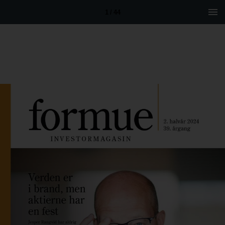
1 / 44