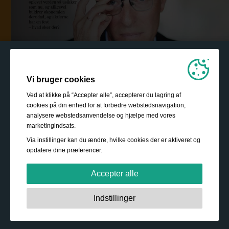
Vi bruger cookies
Ved at klikke på “Accepter alle”, accepterer du lagring af
cookies på din enhed for at forbedre webstedsnavigation,
analysere webstedsanvendelse og hjælpe med vores
marketingindsats.
Via instillinger kan du ændre, hvilke cookies der er aktiveret og
opdatere dine præferencer.
Accepter alle
Strengt nødvendige:
Disse cookies er essentielle for at
Indstillinger
sikre grundlæggende funktionalitet såsom navigation,
adgang til sikret indhold samt at indkøbskurven husker
Sådan bliver du investor
dine valg under dit ophold på webstedet.