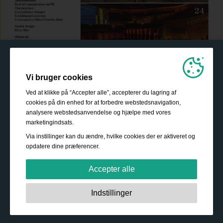
Vi bruger cookies
Ved at klikke på “Accepter alle”, accepterer du lagring af
cookies på din enhed for at forbedre webstedsnavigation,
analysere webstedsanvendelse og hjælpe med vores
marketingindsats.
Via instillinger kan du ændre, hvilke cookies der er aktiveret og
opdatere dine præferencer.
Accepter alle
Strengt nødvendige:
Disse cookies er essentielle for at
Indstillinger
sikre grundlæggende funktionalitet såsom navigation,
adgang til sikret indhold samt at indkøbskurven husker
Sådan bliver du investor
dine valg under dit ophold på webstedet.