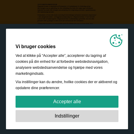
Vi bruger cookies
Ved at klikke på “Accepter alle”, accepterer du lagring af
cookies på din enhed for at forbedre webstedsnavigation,
analysere webstedsanvendelse og hjælpe med vores
marketingindsats.
Via instillinger kan du ændre, hvilke cookies der er aktiveret og
opdatere dine præferencer.
Accepter alle
Strengt nødvendige:
Disse cookies er essentielle for at
Indstillinger
sikre grundlæggende funktionalitet såsom navigation,
adgang til sikret indhold samt at indkøbskurven husker
Sådan bliver du investor
dine valg under dit ophold på webstedet.