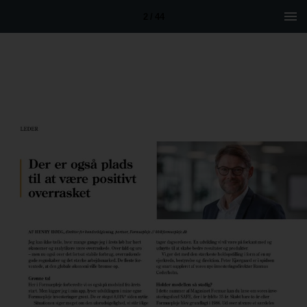
2 / 44