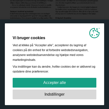
Vi bruger cookies
Ved at klikke på “Accepter alle”, accepterer du lagring af
cookies på din enhed for at forbedre webstedsnavigation,
analysere webstedsanvendelse og hjælpe med vores
marketingindsats.
Via instillinger kan du ændre, hvilke cookies der er aktiveret og
opdatere dine præferencer.
Accepter alle
Strengt nødvendige:
Disse cookies er essentielle for at
Indstillinger
sikre grundlæggende funktionalitet såsom navigation,
adgang til sikret indhold samt at indkøbskurven husker
Sådan bliver du investor
dine valg under dit ophold på webstedet.