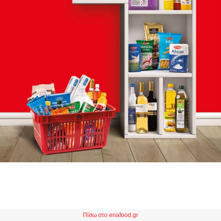
Πίσω στο enafood.gr